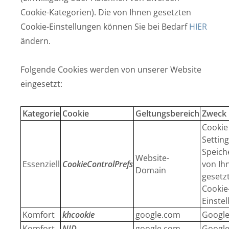
Cookie-Kategorien). Die von Ihnen gesetzten
Cookie-Einstellungen können Sie bei Bedarf
HIER
ändern.
Folgende Cookies werden von unserer Website
eingesetzt:
Kategorie
Cookie
Geltungsbereich
Zweck
Cookie
Setting
Speich
Website-
Essenziell
CookieControlPrefs
von Ih
Domain
gesetz
Cookie
Einstel
Komfort
khcookie
google.com
Google
Komfort
NID
google.com
Google